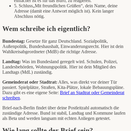
einfacher ist es für das Büro, zu reagieren.
5. Schluss
„Mit freundlichen Grüßen“, dein Name, deine
Adresse (damit eine Antwort möglich ist). Kein langer
Abschluss nötig.
Wem schreibe ich eigentlich?
Bundestag:
Gesetze für ganz Deutschland. Sozialpolitik,
Außenpolitik, Bundeshaushalt, Einwanderungsrecht. Hier ist dein
Wahlkreisabgeordneter (MdB) die richtige Adresse.
Landtag:
Was im Bundesland geregelt wird. Schulen, Polizei,
Landesbehörden, Wohnungspolitik. Hier ist dein Mitglied des
Landtags (MdL) zuständig.
Gemeinderat oder Stadtrat:
Alles, was direkt vor deiner Tür
passiert. Spielplätze, Straßen, Kita-Plätze, lokale Bebauungspläne.
Dazu gibt es eine eigene Seite:
Brief an Stadtrat oder Gemeinderat
schreiben
.
Brief-nach-Berlin findet über deine Postleitzahl automatisch die
zuständige Adresse. Bund ist stabil, Landtag und Kommune laufen
als Beta und werden langsam mit echten Anliegen getestet.
Wie lang sollte der Brief sein?